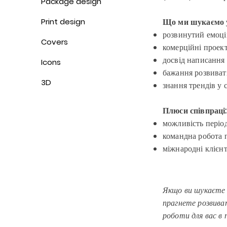
Package design
Print design
Що ми шукаємо у
розвинутий емоці
Covers
комерційні проек
досвід написання
Icons
бажання розвивати
3D
знання трендів у 
Плюси співпраці:
можливість період
командна робота 
міжнародні клієн
Якщо ви шукаєте 
прагнете розвиват
роботи для вас в 