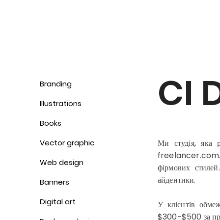
CI 
Branding
Illustrations
Books
Vector graphic
Ми студія, яка 
freelancer.com.
Web design
фірмових стилей
айдентики.
Banners
Digital art
У клієнтів обме
$300-$500 за пр