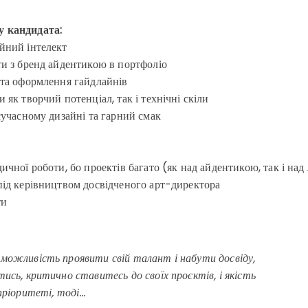
 кандидата:
йний інтелект
ти з бренд айдентикою в портфоліо
 та оформлення гайдлайнів
 як творчий потенціал, так і технічні скіли
сучасному дизайні та гарний смак
ичної роботи, бо проектів багато (як над айдентикою, так і над
під керівництвом досвідченого арт-директора
ти
можливість проявити свій талант і набути досвіду,
ись, критично ставитесь до своїх проєктів, і якість
пріоритеті, тоді…