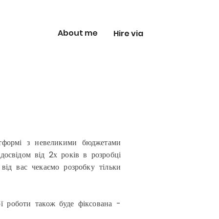
About me
Hire via
атформі з невеликими бюджетами
освідом від 2х років в розробці
від вас чекаємо розробку тільки
ї роботи також буде фіксована -